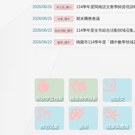
2026/06/26
114學年度閩南語文教學師資培訓研習於1
本土語_國小
2026/06/25
期末團務會議
社會_國中
2026/06/23
114學年度全市綜合活動領域召集人
綜合活動_國中
2026/06/22
桃園市114學年度「國中數學領
數學_國中
有效學習推動
精進教學推動
國語文
綜合活動
藝術
健康與體育