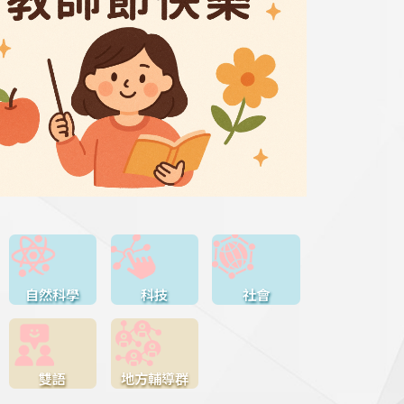
自然科學
科技
社會
雙語
地方輔導群