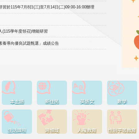
15年7月8日(三)至7月14日(二)09:00-16:00辦理
(115學年度領召)增能研習
域素養導向優良試題甄選」成績公告
本土語
新住民
英語文
數學
生活課程
跨領域
人權教育
性別平等教育