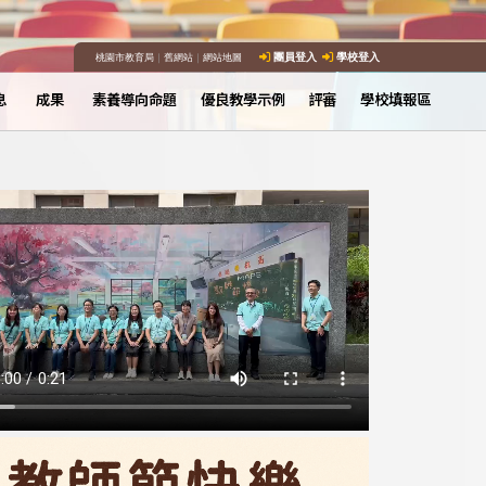
桃園市教育局
｜
舊網站
｜
網站地圖
團員登入
學校登入
息
成果
素養導向命題
優良教學示例
評審
學校填報區