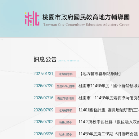
跳到主要內容
:::
:::
訊息公告
Announcements
2027/01/31
【地方輔導群網站網址】
地方輔導群
2026/07/20
桃園市114學年度「國中自然領
自然科學_國中
2026/07/16
桃園市「114學年度素養導向優
有效學習推動
2026/07/09
11401團務計畫 團員增能研習(三
地方輔導群
2026/07/02
114-2跨校學習社群《數位融入
藝術_國小
2026/06/26
114學年度第二學期 6月聯席會議
社會_國小