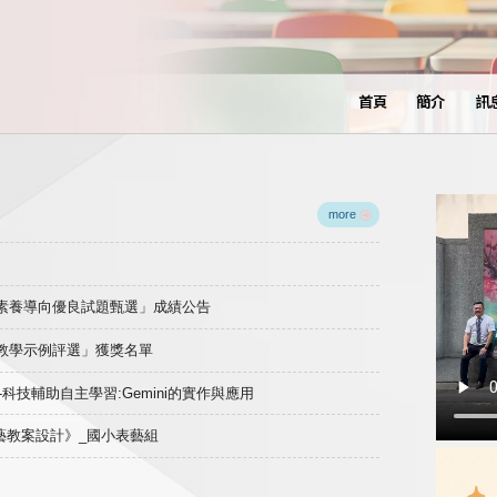
首頁
簡介
訊
more
域素養導向優良試題甄選」成績公告
良教學示例評選」獲獎名單
)-科技輔助自主學習:Gemini的實作與應用
表藝教案設計》_國小表藝組