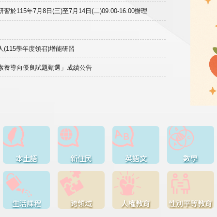
15年7月8日(三)至7月14日(二)09:00-16:00辦理
(115學年度領召)增能研習
域素養導向優良試題甄選」成績公告
本土語
新住民
英語文
數學
生活課程
跨領域
人權教育
性別平等教育