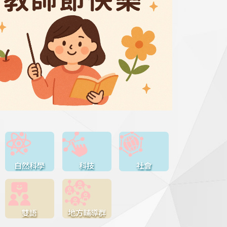
自然科學
科技
社會
雙語
地方輔導群