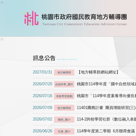
跳到主要內容
:::
:::
訊息公告
Announcements
2027/01/31
【地方輔導群網站網址】
地方輔導群
2026/07/20
桃園市114學年度「國中自然領
自然科學_國中
2026/07/16
桃園市「114學年度素養導向優
有效學習推動
2026/07/09
11401團務計畫 團員增能研習(三
地方輔導群
2026/07/02
114-2跨校學習社群《數位融入
藝術_國小
2026/06/26
114學年度第二學期 6月聯席會議
社會_國小