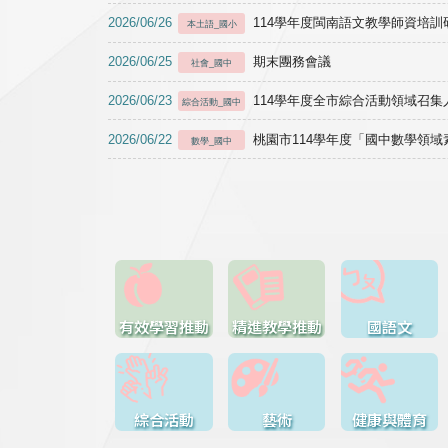
2026/06/26
114學年度閩南語文教學師資培訓研習於1
本土語_國小
2026/06/25
期末團務會議
社會_國中
2026/06/23
114學年度全市綜合活動領域召集人
綜合活動_國中
2026/06/22
桃園市114學年度「國中數學領
數學_國中
有效學習推動
精進教學推動
國語文
綜合活動
藝術
健康與體育