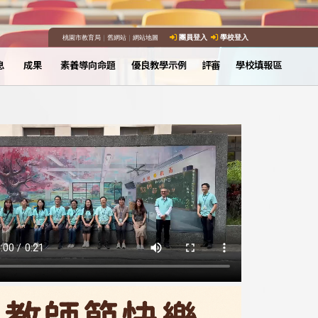
桃園市教育局
｜
舊網站
｜
網站地圖
團員登入
學校登入
息
成果
素養導向命題
優良教學示例
評審
學校填報區