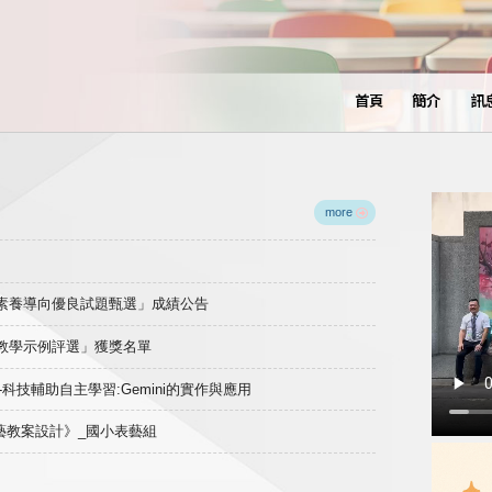
首頁
簡介
訊
more
域素養導向優良試題甄選」成績公告
良教學示例評選」獲獎名單
)-科技輔助自主學習:Gemini的實作與應用
表藝教案設計》_國小表藝組