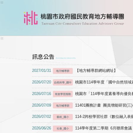
跳到主要內容
:::
:::
訊息公告
Announcements
2027/01/31
【地方輔導群網站網址】
地方輔導群
2026/07/20
桃園市114學年度「國中自然領
自然科學_國中
2026/07/16
桃園市「114學年度素養導向優
有效學習推動
2026/07/09
11401團務計畫 團員增能研習(三
地方輔導群
2026/07/02
114-2跨校學習社群《數位融入
藝術_國小
2026/06/26
114學年度第二學期 6月聯席會議
社會_國小