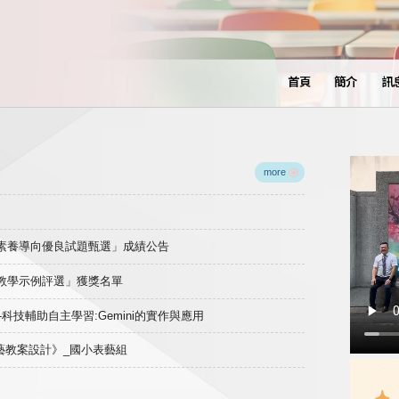
首頁
簡介
訊
more
域素養導向優良試題甄選」成績公告
良教學示例評選」獲獎名單
)-科技輔助自主學習:Gemini的實作與應用
表藝教案設計》_國小表藝組