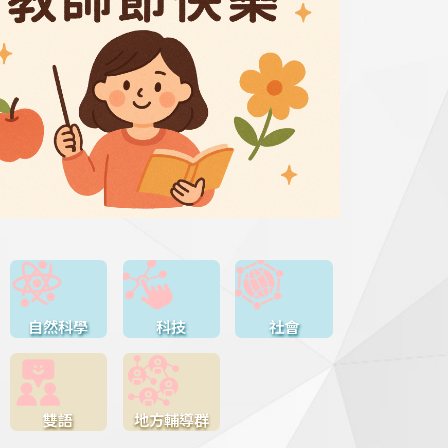
自然科學
科技
社會
雙語
地方輔導群