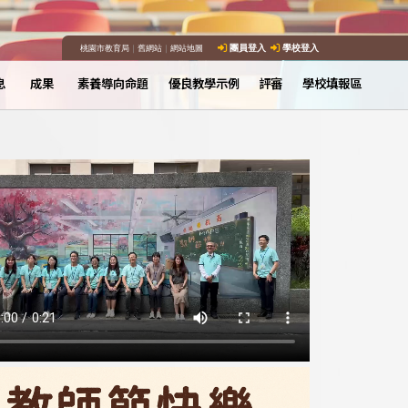
桃園市教育局
｜
舊網站
｜
網站地圖
團員登入
學校登入
息
成果
素養導向命題
優良教學示例
評審
學校填報區