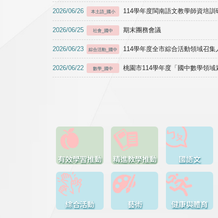
2026/06/26
114學年度閩南語文教學師資培訓研習於1
本土語_國小
2026/06/25
期末團務會議
社會_國中
2026/06/23
114學年度全市綜合活動領域召集人
綜合活動_國中
2026/06/22
桃園市114學年度「國中數學領
數學_國中
有效學習推動
精進教學推動
國語文
綜合活動
藝術
健康與體育