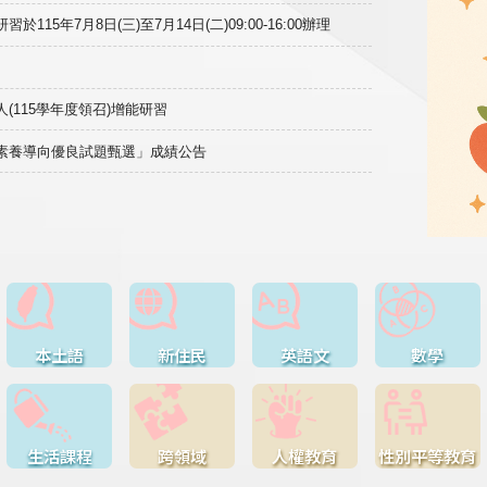
15年7月8日(三)至7月14日(二)09:00-16:00辦理
(115學年度領召)增能研習
域素養導向優良試題甄選」成績公告
本土語
新住民
英語文
數學
生活課程
跨領域
人權教育
性別平等教育