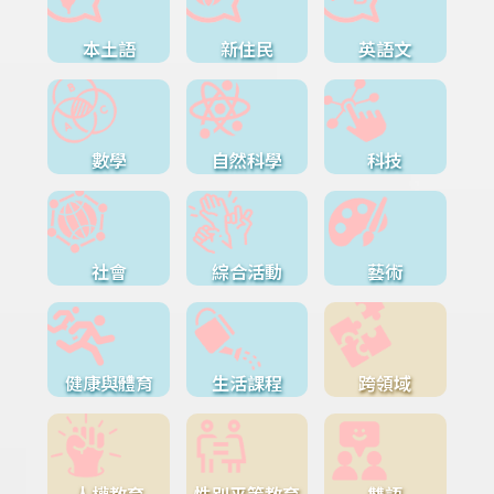
本土語
新住民
英語文
數學
自然科學
科技
社會
綜合活動
藝術
健康與體育
生活課程
跨領域
人權教育
性別平等教育
雙語