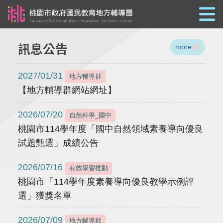
跳到主要內容
訊息公告
more
2027/01/31
地方輔導群
【地方輔導群網站網址】
2026/07/20
自然科學_國中
桃園市114學年度「國中自然領域素養導向優良
試題甄選」成績公告
2026/07/16
有效學習推動
桃園市「114學年度素養導向優良教學示例評
選」獲獎名單
2026/07/09
地方輔導群