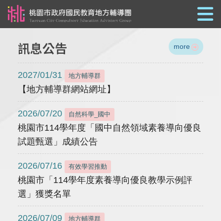
跳到主要內容
訊息公告
more
2027/01/31
地方輔導群
【地方輔導群網站網址】
2026/07/20
自然科學_國中
桃園市114學年度「國中自然領域素養導向優良
試題甄選」成績公告
2026/07/16
有效學習推動
桃園市「114學年度素養導向優良教學示例評
選」獲獎名單
2026/07/09
地方輔導群