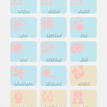
本土語
新住民
英語文
數學
自然科學
科技
社會
綜合活動
藝術
健康與體育
生活課程
跨領域
人權教育
性別平等教育
雙語