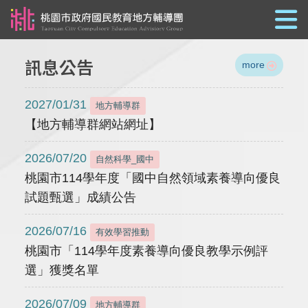
跳到主要內容
訊息公告
more
2027/01/31
地方輔導群
【地方輔導群網站網址】
2026/07/20
自然科學_國中
桃園市114學年度「國中自然領域素養導向優良
試題甄選」成績公告
2026/07/16
有效學習推動
桃園市「114學年度素養導向優良教學示例評
選」獲獎名單
2026/07/09
地方輔導群