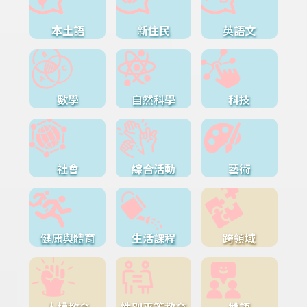
本土語
新住民
英語文
數學
自然科學
科技
社會
綜合活動
藝術
健康與體育
生活課程
跨領域
人權教育
性別平等教育
雙語