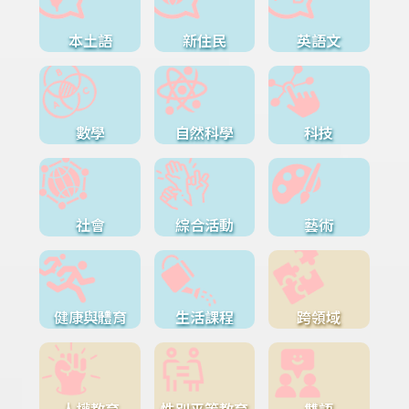
本土語
新住民
英語文
數學
自然科學
科技
社會
綜合活動
藝術
健康與體育
生活課程
跨領域
人權教育
性別平等教育
雙語