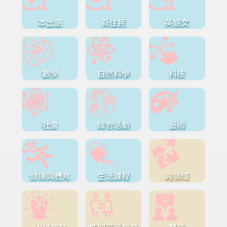
本土語
新住民
英語文
數學
自然科學
科技
社會
綜合活動
藝術
健康與體育
生活課程
跨領域
人權教育
性別平等教育
雙語