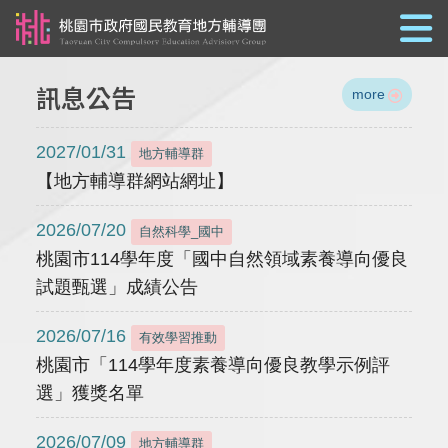
跳到主要內容
訊息公告
more
2027/01/31
地方輔導群
【地方輔導群網站網址】
2026/07/20
自然科學_國中
桃園市114學年度「國中自然領域素養導向優良
試題甄選」成績公告
2026/07/16
有效學習推動
桃園市「114學年度素養導向優良教學示例評
選」獲獎名單
2026/07/09
地方輔導群