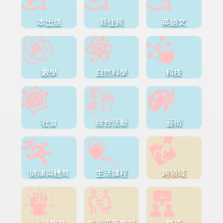
本土語
新住民
英語文
數學
自然科學
科技
社會
綜合活動
藝術
健康與體育
生活課程
跨領域
人權教育
性別平等教育
雙語