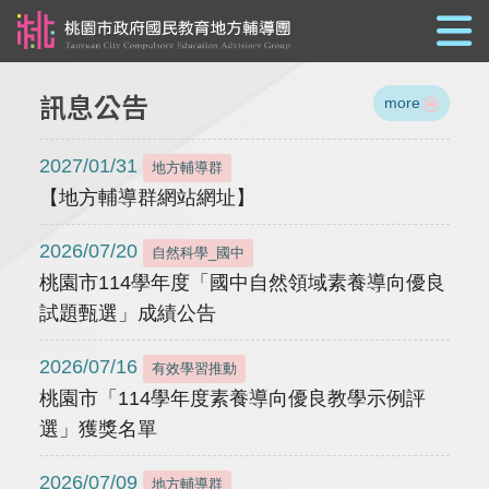
跳到主要內容
訊息公告
more
2027/01/31
地方輔導群
【地方輔導群網站網址】
2026/07/20
自然科學_國中
桃園市114學年度「國中自然領域素養導向優良
試題甄選」成績公告
2026/07/16
有效學習推動
桃園市「114學年度素養導向優良教學示例評
選」獲獎名單
2026/07/09
地方輔導群