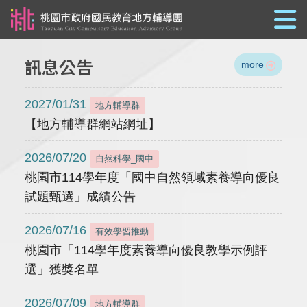
跳到主要內容
訊息公告
more
2027/01/31
地方輔導群
【地方輔導群網站網址】
2026/07/20
自然科學_國中
桃園市114學年度「國中自然領域素養導向優良
試題甄選」成績公告
2026/07/16
有效學習推動
桃園市「114學年度素養導向優良教學示例評
選」獲獎名單
2026/07/09
地方輔導群