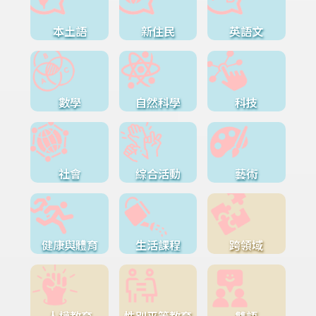
本土語
新住民
英語文
數學
自然科學
科技
社會
綜合活動
藝術
健康與體育
生活課程
跨領域
人權教育
性別平等教育
雙語