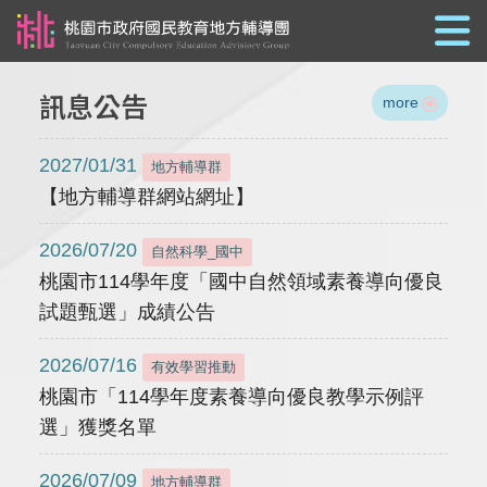
跳到主要內容
訊息公告
more
2027/01/31
地方輔導群
【地方輔導群網站網址】
2026/07/20
自然科學_國中
桃園市114學年度「國中自然領域素養導向優良
試題甄選」成績公告
2026/07/16
有效學習推動
桃園市「114學年度素養導向優良教學示例評
選」獲獎名單
2026/07/09
地方輔導群