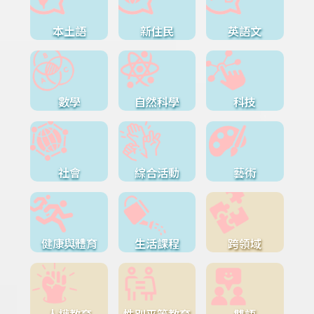
本土語
新住民
英語文
數學
自然科學
科技
社會
綜合活動
藝術
健康與體育
生活課程
跨領域
人權教育
性別平等教育
雙語