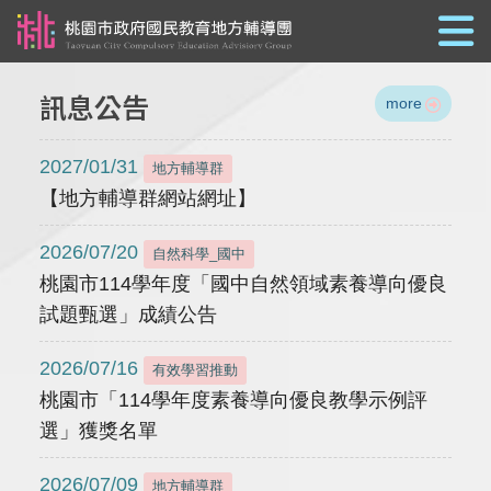
跳到主要內容
訊息公告
more
2027/01/31
地方輔導群
【地方輔導群網站網址】
2026/07/20
自然科學_國中
桃園市114學年度「國中自然領域素養導向優良
試題甄選」成績公告
2026/07/16
有效學習推動
桃園市「114學年度素養導向優良教學示例評
選」獲獎名單
2026/07/09
地方輔導群