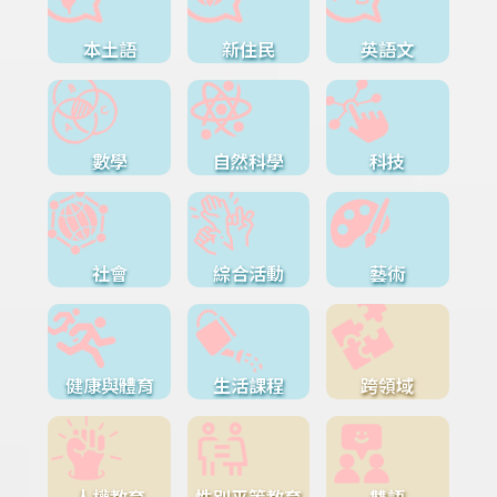
本土語
新住民
英語文
數學
自然科學
科技
社會
綜合活動
藝術
健康與體育
生活課程
跨領域
人權教育
性別平等教育
雙語