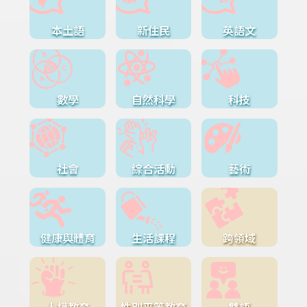
本土語
新住民
英語文
數學
自然科學
科技
社會
綜合活動
藝術
健康與體育
生活課程
跨領域
人權教育
性別平等教育
雙語