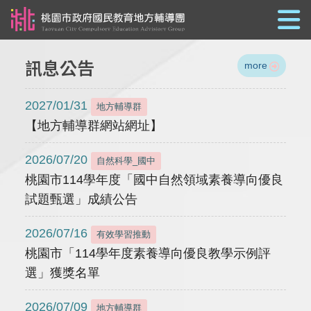
跳到主要內容
訊息公告
more
2027/01/31
地方輔導群
【地方輔導群網站網址】
2026/07/20
自然科學_國中
桃園市114學年度「國中自然領域素養導向優良
試題甄選」成績公告
2026/07/16
有效學習推動
桃園市「114學年度素養導向優良教學示例評
選」獲獎名單
2026/07/09
地方輔導群