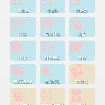
本土語
新住民
英語文
數學
自然科學
科技
社會
綜合活動
藝術
健康與體育
生活課程
跨領域
人權教育
性別平等教育
雙語