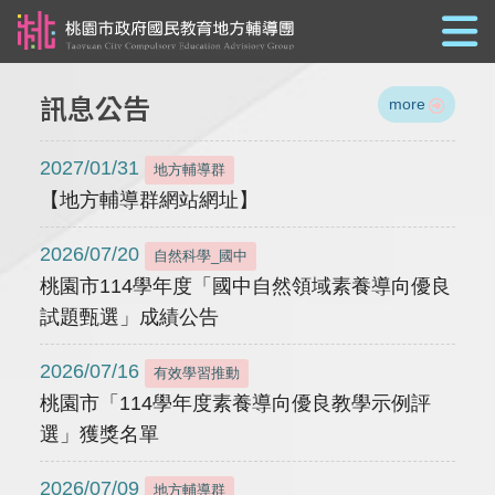
跳到主要內容
訊息公告
more
2027/01/31
地方輔導群
【地方輔導群網站網址】
2026/07/20
自然科學_國中
桃園市114學年度「國中自然領域素養導向優良
試題甄選」成績公告
2026/07/16
有效學習推動
桃園市「114學年度素養導向優良教學示例評
選」獲獎名單
2026/07/09
地方輔導群