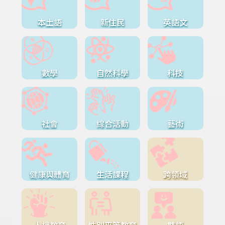
本土語
新住民
英語文
數學
自然科學
科技
社會
綜合活動
藝術
健康與體育
生活課程
跨領域
人權教育
性別平等教育
雙語