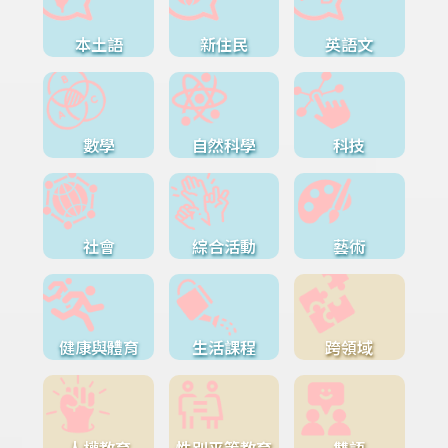
本土語
新住民
英語文
數學
自然科學
科技
社會
綜合活動
藝術
健康與體育
生活課程
跨領域
人權教育
性別平等教育
雙語