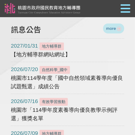
跳到主要內容
訊息公告
more
2027/01/31
地方輔導群
【地方輔導群網站網址】
2026/07/20
自然科學_國中
桃園市114學年度「國中自然領域素養導向優良
試題甄選」成績公告
2026/07/16
有效學習推動
桃園市「114學年度素養導向優良教學示例評
選」獲獎名單
2026/07/09
地方輔導群