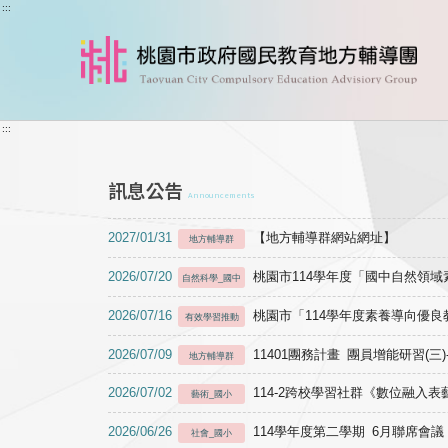
跳到主要內容
:::
:::
訊息公告
Announcements
2027/01/31
【地方輔導群網站網址】
地方輔導群
2026/07/20
桃園市114學年度「國中自然領
自然科學_國中
2026/07/16
桃園市「114學年度素養導向優
有效學習推動
2026/07/09
11401團務計畫 團員增能研習(三
地方輔導群
2026/07/02
114-2跨校學習社群《數位融入
藝術_國小
2026/06/26
114學年度第二學期 6月聯席會議
社會_國小