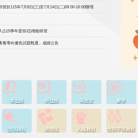
15年7月8日(三)至7月14日(二)09:00-16:00辦理
(115學年度領召)增能研習
域素養導向優良試題甄選」成績公告
本土語
新住民
英語文
數學
生活課程
跨領域
人權教育
性別平等教育