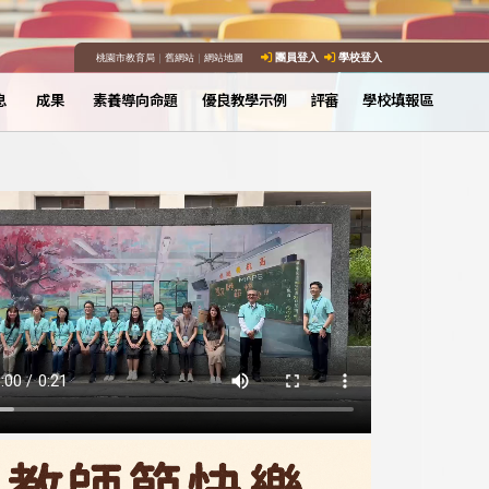
桃園市教育局
｜
舊網站
｜
網站地圖
團員登入
學校登入
息
成果
素養導向命題
優良教學示例
評審
學校填報區