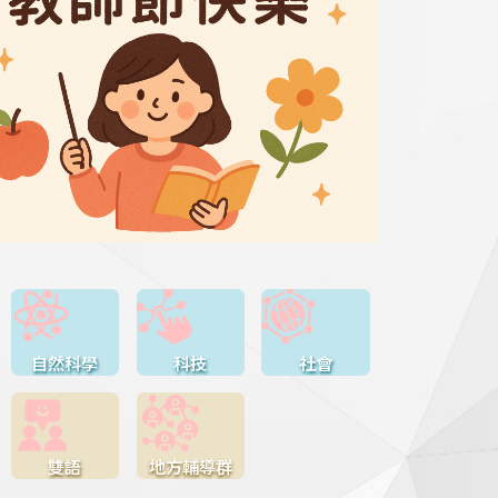
自然科學
科技
社會
雙語
地方輔導群