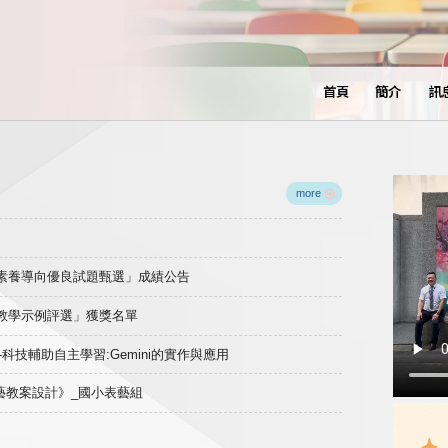
首頁
簡介
訊
more
域素養導向優良試題甄選」成績公告
良教學示例評選」獲獎名單
)-科技輔助自主學習:Gemini的實作與應用
表藝教案設計》_國小表藝組