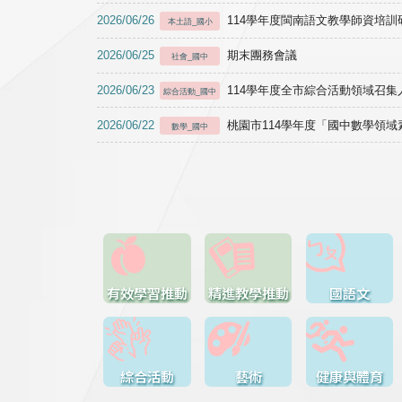
2026/06/26
114學年度閩南語文教學師資培訓研習於1
本土語_國小
2026/06/25
期末團務會議
社會_國中
2026/06/23
114學年度全市綜合活動領域召集人
綜合活動_國中
2026/06/22
桃園市114學年度「國中數學領
數學_國中
有效學習推動
精進教學推動
國語文
綜合活動
藝術
健康與體育