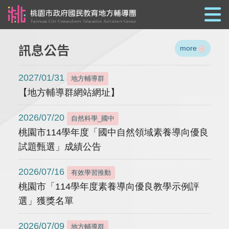
跳到主要內容
訊息公告
more
2027/01/31
地方輔導群
【地方輔導群網站網址】
2026/07/20
自然科學_國中
桃園市114學年度「國中自然領域素養導向優良
試題甄選」成績公告
2026/07/16
有效學習推動
桃園市「114學年度素養導向優良教學示例評
選」獲獎名單
2026/07/09
地方輔導群