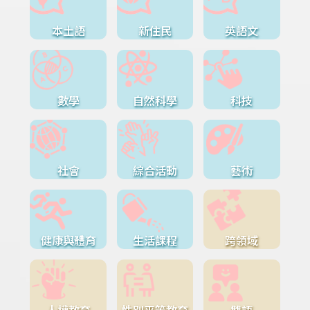
本土語
新住民
英語文
數學
自然科學
科技
社會
綜合活動
藝術
健康與體育
生活課程
跨領域
人權教育
性別平等教育
雙語