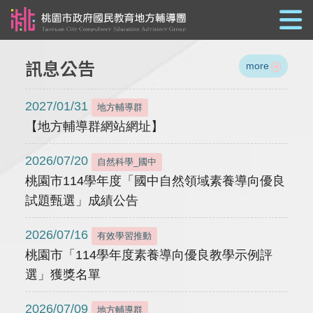
跳到主要內容
訊息公告
more
2027/01/31
地方輔導群
【地方輔導群網站網址】
2026/07/20
自然科學_國中
桃園市114學年度「國中自然領域素養導向優良
試題甄選」成績公告
2026/07/16
有效學習推動
桃園市「114學年度素養導向優良教學示例評
選」獲獎名單
2026/07/09
地方輔導群