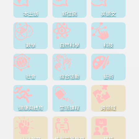
本土語
新住民
英語文
數學
自然科學
科技
社會
綜合活動
藝術
健康與體育
生活課程
跨領域
人權教育
性別平等教育
雙語