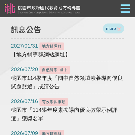
跳到主要內容
訊息公告
more
2027/01/31
地方輔導群
【地方輔導群網站網址】
2026/07/20
自然科學_國中
桃園市114學年度「國中自然領域素養導向優良
試題甄選」成績公告
2026/07/16
有效學習推動
桃園市「114學年度素養導向優良教學示例評
選」獲獎名單
2026/07/09
地方輔導群