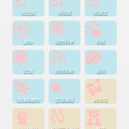
本土語
新住民
英語文
數學
自然科學
科技
社會
綜合活動
藝術
健康與體育
生活課程
跨領域
人權教育
性別平等教育
雙語