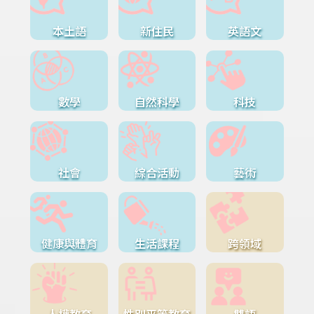
本土語
新住民
英語文
數學
自然科學
科技
社會
綜合活動
藝術
健康與體育
生活課程
跨領域
人權教育
性別平等教育
雙語