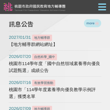
跳到主要內容
訊息公告
more
2027/01/31
地方輔導群
【地方輔導群網站網址】
2026/07/20
自然科學_國中
桃園市114學年度「國中自然領域素養導向優良
試題甄選」成績公告
2026/07/16
有效學習推動
桃園市「114學年度素養導向優良教學示例評
選」獲獎名單
2026/07/09
地方輔導群