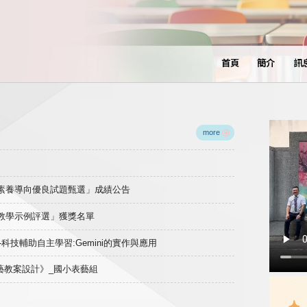
首頁
簡介
訊
more
域素養導向優良試題甄選」成績公告
良教學示例評選」獲獎名單
)-科技輔助自主學習:Gemini的實作與應用
表藝教案設計》_國小表藝組