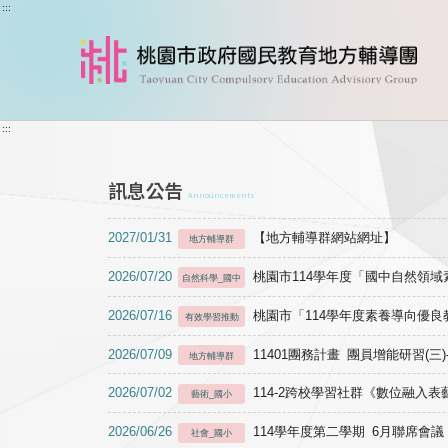
跳到主要內容
:::
:::
訊息公告
Announcements
2027/01/31
【地方輔導群網站網址】
地方輔導群
2026/07/20
桃園市114學年度「國中自然領
自然科學_國中
2026/07/16
桃園市「114學年度素養導向優
有效學習推動
2026/07/09
11401團務計畫 團員增能研習(三
地方輔導群
2026/07/02
114-2跨校學習社群《數位融入
藝術_國小
2026/06/26
114學年度第二學期 6月聯席會議
社會_國小