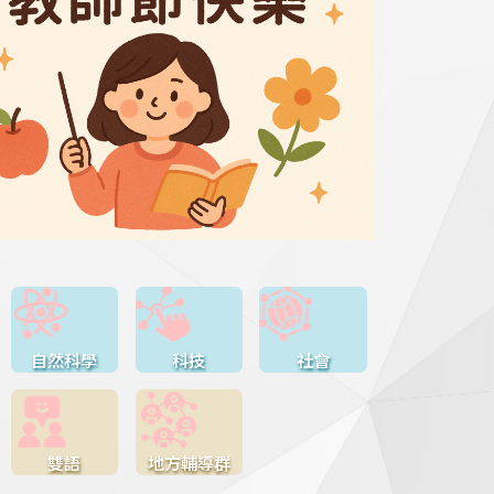
自然科學
科技
社會
雙語
地方輔導群