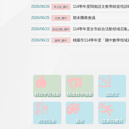
2026/06/26
114學年度閩南語文教學師資培訓研習於1
本土語_國小
2026/06/25
期末團務會議
社會_國中
2026/06/23
114學年度全市綜合活動領域召集人
綜合活動_國中
2026/06/22
桃園市114學年度「國中數學領
數學_國中
有效學習推動
精進教學推動
國語文
綜合活動
藝術
健康與體育