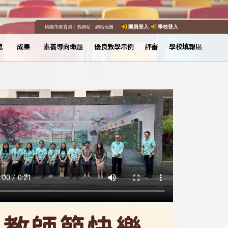
桃園市教育局
｜
舊網站
｜
網站地圖
團員登入
學校登入
息
成果
素養導向命題
優良教學示例
評審
學校填報區