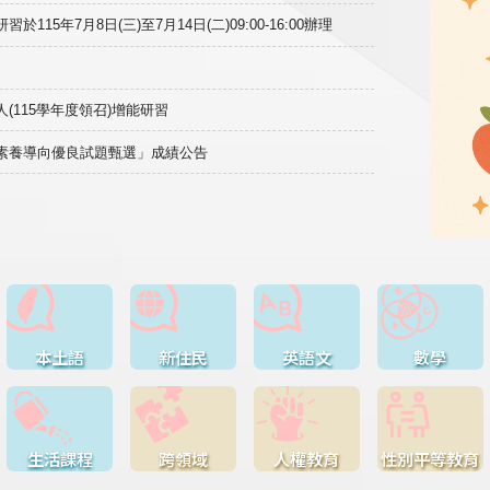
15年7月8日(三)至7月14日(二)09:00-16:00辦理
(115學年度領召)增能研習
域素養導向優良試題甄選」成績公告
本土語
新住民
英語文
數學
生活課程
跨領域
人權教育
性別平等教育