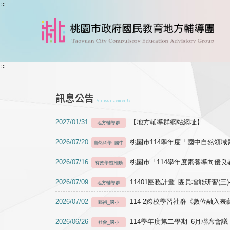
跳到主要內容
:::
:::
訊息公告
Announcements
2027/01/31
【地方輔導群網站網址】
地方輔導群
2026/07/20
桃園市114學年度「國中自然領
自然科學_國中
2026/07/16
桃園市「114學年度素養導向優
有效學習推動
2026/07/09
11401團務計畫 團員增能研習(三
地方輔導群
2026/07/02
114-2跨校學習社群《數位融入
藝術_國小
2026/06/26
114學年度第二學期 6月聯席會議
社會_國小