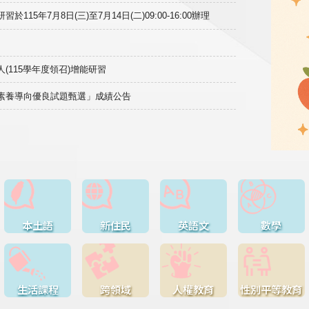
15年7月8日(三)至7月14日(二)09:00-16:00辦理
(115學年度領召)增能研習
域素養導向優良試題甄選」成績公告
本土語
新住民
英語文
數學
生活課程
跨領域
人權教育
性別平等教育