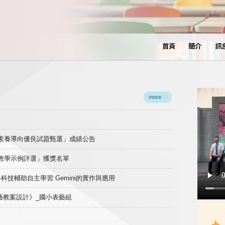
首頁
簡介
訊
more
域素養導向優良試題甄選」成績公告
良教學示例評選」獲獎名單
)-科技輔助自主學習:Gemini的實作與應用
表藝教案設計》_國小表藝組