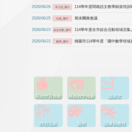
2026/06/26
114學年度閩南語文教學師資培訓研習於1
本土語_國小
2026/06/25
期末團務會議
社會_國中
2026/06/23
114學年度全市綜合活動領域召集人
綜合活動_國中
2026/06/22
桃園市114學年度「國中數學領
數學_國中
有效學習推動
精進教學推動
國語文
綜合活動
藝術
健康與體育