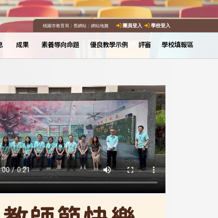
桃園市教育局
｜
舊網站
｜
網站地圖
團員登入
學校登入
息
成果
素養導向命題
優良教學示例
評審
學校填報區