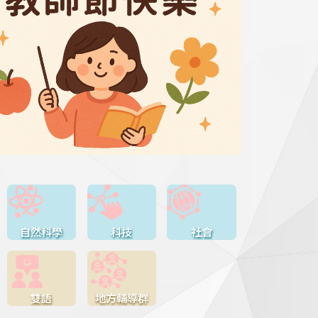
自然科學
科技
社會
雙語
地方輔導群