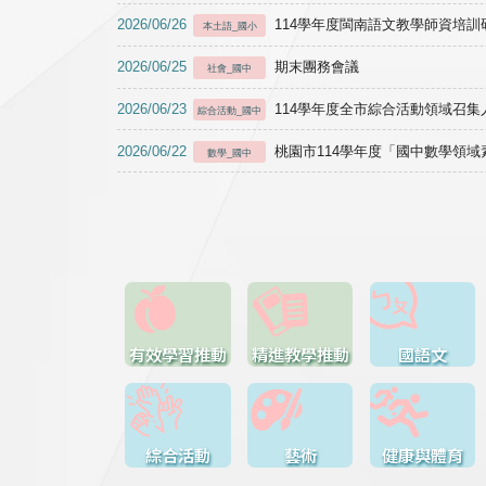
2026/06/26
114學年度閩南語文教學師資培訓研習於1
本土語_國小
2026/06/25
期末團務會議
社會_國中
2026/06/23
114學年度全市綜合活動領域召集人
綜合活動_國中
2026/06/22
桃園市114學年度「國中數學領
數學_國中
有效學習推動
精進教學推動
國語文
綜合活動
藝術
健康與體育