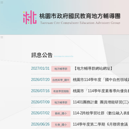
跳到主要內容
:::
:::
訊息公告
Announcements
2027/01/31
【地方輔導群網站網址】
地方輔導群
2026/07/20
桃園市114學年度「國中自然領
自然科學_國中
2026/07/16
桃園市「114學年度素養導向優
有效學習推動
2026/07/09
11401團務計畫 團員增能研習(三
地方輔導群
2026/07/02
114-2跨校學習社群《數位融入
藝術_國小
2026/06/26
114學年度第二學期 6月聯席會議
社會_國小