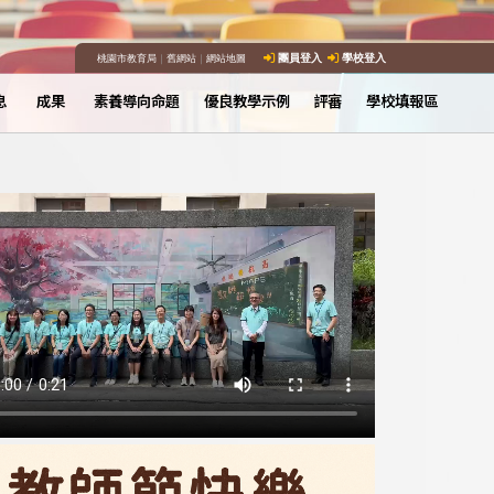
桃園市教育局
｜
舊網站
｜
網站地圖
團員登入
學校登入
息
成果
素養導向命題
優良教學示例
評審
學校填報區