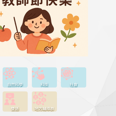
自然科學
科技
社會
雙語
地方輔導群