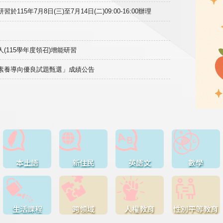
15年7月8日(三)至7月14日(二)09:00-16:00辦理
(115學年度領召)增能研習
域素養導向優良試題甄選」成績公告
本土語
新住民
英語文
數學
生活課程
跨領域
人權教育
性別平等教育