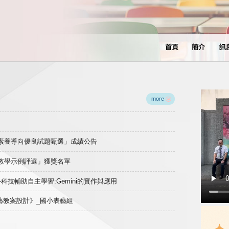
首頁
簡介
訊
more
域素養導向優良試題甄選」成績公告
良教學示例評選」獲獎名單
)-科技輔助自主學習:Gemini的實作與應用
表藝教案設計》_國小表藝組