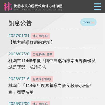
跳到主要內容
訊息公告
more
2027/01/31
地方輔導群
【地方輔導群網站網址】
2026/07/20
自然科學_國中
桃園市114學年度「國中自然領域素養導向優良
試題甄選」成績公告
2026/07/16
有效學習推動
桃園市「114學年度素養導向優良教學示例評
選」獲獎名單
2026/07/09
地方輔導群