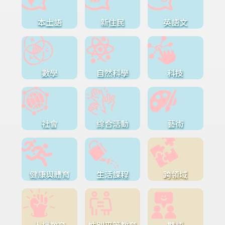
本土語
新住民
英語文
數學
自然科學
科技
社會
綜合活動
藝術
健康與體育
生活課程
跨領域
人權教育
性別平等教育
雙語