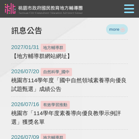
跳到主要內容
訊息公告
more
2027/01/31
地方輔導群
【地方輔導群網站網址】
2026/07/20
自然科學_國中
桃園市114學年度「國中自然領域素養導向優良
試題甄選」成績公告
2026/07/16
有效學習推動
桃園市「114學年度素養導向優良教學示例評
選」獲獎名單
2026/07/09
地方輔導群