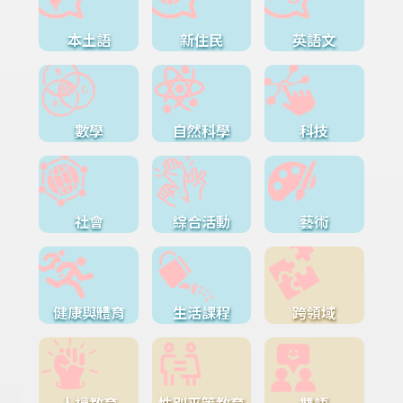
本土語
新住民
英語文
數學
自然科學
科技
社會
綜合活動
藝術
健康與體育
生活課程
跨領域
人權教育
性別平等教育
雙語