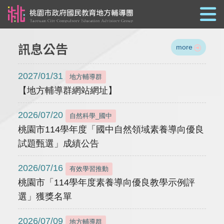
跳到主要內容
訊息公告
more
2027/01/31
地方輔導群
【地方輔導群網站網址】
2026/07/20
自然科學_國中
桃園市114學年度「國中自然領域素養導向優良
試題甄選」成績公告
2026/07/16
有效學習推動
桃園市「114學年度素養導向優良教學示例評
選」獲獎名單
2026/07/09
地方輔導群