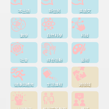
本土語
新住民
英語文
數學
自然科學
科技
社會
綜合活動
藝術
健康與體育
生活課程
跨領域
人權教育
性別平等教育
雙語