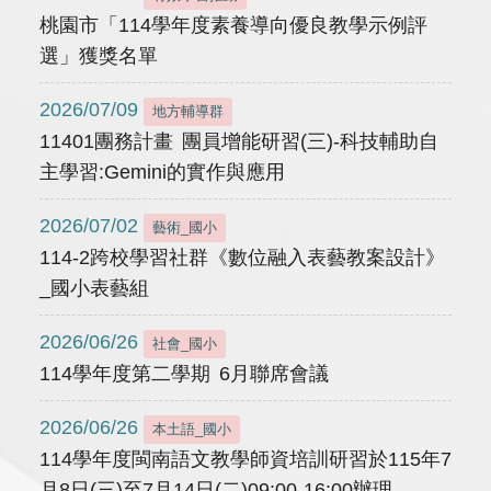
桃園市「114學年度素養導向優良教學示例評
選」獲獎名單
2026/07/09
地方輔導群
11401團務計畫 團員增能研習(三)-科技輔助自
主學習:Gemini的實作與應用
2026/07/02
藝術_國小
114-2跨校學習社群《數位融入表藝教案設計》
_國小表藝組
2026/06/26
社會_國小
114學年度第二學期 6月聯席會議
2026/06/26
本土語_國小
114學年度閩南語文教學師資培訓研習於115年7
月8日(三)至7月14日(二)09:00-16:00辦理