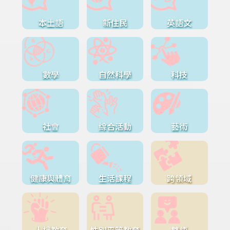
本土語
新住民
英語文
數學
自然科學
科技
社會
綜合活動
藝術
健康與體育
生活課程
跨領域
人權教育
性別平等教育
雙語