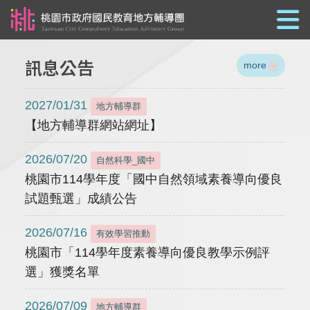
跳到主要內容
訊息公告
more
2027/01/31
地方輔導群
【地方輔導群網站網址】
2026/07/20
自然科學_國中
桃園市114學年度「國中自然領域素養導向優良
試題甄選」成績公告
2026/07/16
有效學習推動
桃園市「114學年度素養導向優良教學示例評
選」獲獎名單
2026/07/09
地方輔導群