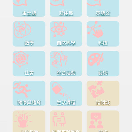
本土語
新住民
英語文
數學
自然科學
科技
社會
綜合活動
藝術
健康與體育
生活課程
跨領域
人權教育
性別平等教育
雙語