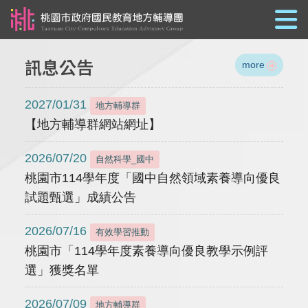
跳到主要內容
訊息公告
more
2027/01/31
地方輔導群
【地方輔導群網站網址】
2026/07/20
自然科學_國中
桃園市114學年度「國中自然領域素養導向優良
試題甄選」成績公告
2026/07/16
有效學習推動
桃園市「114學年度素養導向優良教學示例評
選」獲獎名單
2026/07/09
地方輔導群