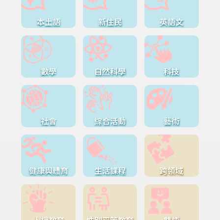
本土語
新住民
英語文
數學
自然科學
科技
社會
綜合活動
藝術
健康與體育
生活課程
跨領域
人權教育
性別平等教育
雙語