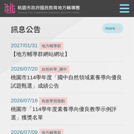
跳到主要內容
訊息公告
more
2027/01/31
地方輔導群
【地方輔導群網站網址】
2026/07/20
自然科學_國中
桃園市114學年度「國中自然領域素養導向優良
試題甄選」成績公告
2026/07/16
有效學習推動
桃園市「114學年度素養導向優良教學示例評
選」獲獎名單
2026/07/09
地方輔導群