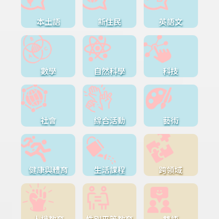
本土語
新住民
英語文
數學
自然科學
科技
社會
綜合活動
藝術
健康與體育
生活課程
跨領域
人權教育
性別平等教育
雙語