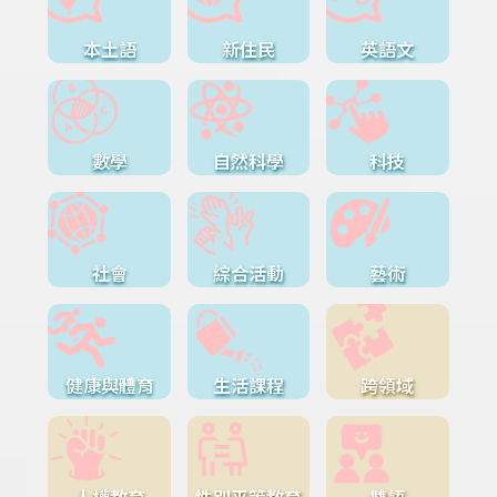
本土語
新住民
英語文
數學
自然科學
科技
社會
綜合活動
藝術
健康與體育
生活課程
跨領域
人權教育
性別平等教育
雙語