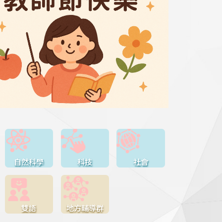
自然科學
科技
社會
雙語
地方輔導群