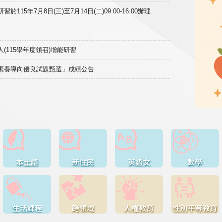
15年7月8日(三)至7月14日(二)09:00-16:00辦理
(115學年度領召)增能研習
域素養導向優良試題甄選」成績公告
本土語
新住民
英語文
數學
生活課程
跨領域
人權教育
性別平等教育