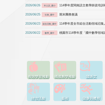
2026/06/26
114學年度閩南語文教學師資培訓研習於1
本土語_國小
2026/06/25
期末團務會議
社會_國中
2026/06/23
114學年度全市綜合活動領域召集人
綜合活動_國中
2026/06/22
桃園市114學年度「國中數學領
數學_國中
有效學習推動
精進教學推動
國語文
綜合活動
藝術
健康與體育