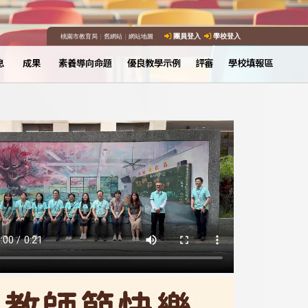
桃園市教育局
｜
舊網站
｜
網站地圖
團員登入
學校登入
息
成果
素養導向命題
優良教學示例
評審
學校填報區