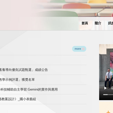
首頁
簡介
訊
more
域素養導向優良試題甄選」成績公告
良教學示例評選」獲獎名單
)-科技輔助自主學習:Gemini的實作與應用
表藝教案設計》_國小表藝組