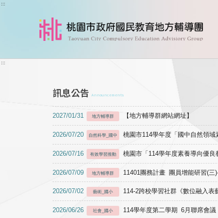
跳到主要內容
:::
:::
訊息公告
Announcements
2027/01/31
【地方輔導群網站網址】
地方輔導群
2026/07/20
桃園市114學年度「國中自然領
自然科學_國中
2026/07/16
桃園市「114學年度素養導向優
有效學習推動
2026/07/09
11401團務計畫 團員增能研習(三
地方輔導群
2026/07/02
114-2跨校學習社群《數位融入
藝術_國小
2026/06/26
114學年度第二學期 6月聯席會議
社會_國小