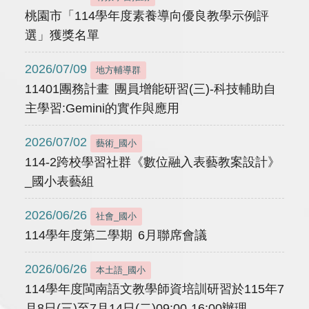
桃園市「114學年度素養導向優良教學示例評
選」獲獎名單
2026/07/09
地方輔導群
11401團務計畫 團員增能研習(三)-科技輔助自
主學習:Gemini的實作與應用
2026/07/02
藝術_國小
114-2跨校學習社群《數位融入表藝教案設計》
_國小表藝組
2026/06/26
社會_國小
114學年度第二學期 6月聯席會議
2026/06/26
本土語_國小
114學年度閩南語文教學師資培訓研習於115年7
月8日(三)至7月14日(二)09:00-16:00辦理