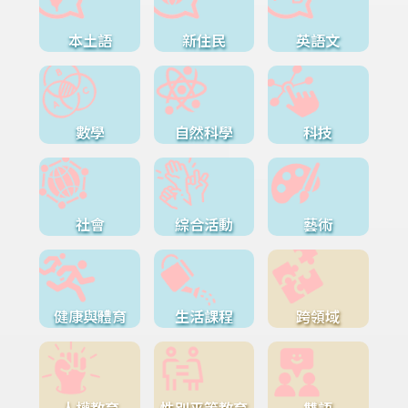
本土語
新住民
英語文
數學
自然科學
科技
社會
綜合活動
藝術
健康與體育
生活課程
跨領域
人權教育
性別平等教育
雙語