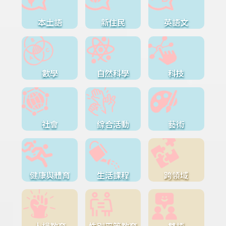
本土語
新住民
英語文
數學
自然科學
科技
社會
綜合活動
藝術
健康與體育
生活課程
跨領域
人權教育
性別平等教育
雙語