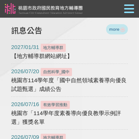
跳到主要內容
訊息公告
more
2027/01/31
地方輔導群
【地方輔導群網站網址】
2026/07/20
自然科學_國中
桃園市114學年度「國中自然領域素養導向優良
試題甄選」成績公告
2026/07/16
有效學習推動
桃園市「114學年度素養導向優良教學示例評
選」獲獎名單
2026/07/09
地方輔導群