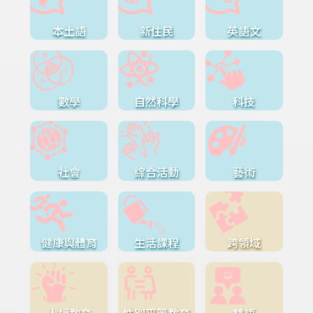
本土語
新住民
英語文
數學
自然科學
科技
社會
綜合活動
藝術
健康與體育
生活課程
跨領域
人權教育
性別平等教育
雙語