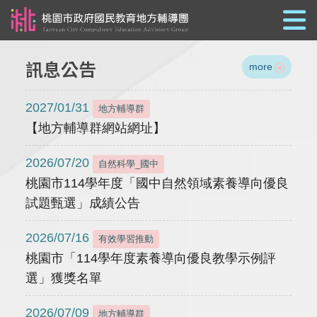
跳到主要內容
訊息公告
more
2027/01/31
地方輔導群
【地方輔導群網站網址】
2026/07/20
自然科學_國中
桃園市114學年度「國中自然領域素養導向優良
試題甄選」成績公告
2026/07/16
有效學習推動
桃園市「114學年度素養導向優良教學示例評
選」獲獎名單
2026/07/09
地方輔導群