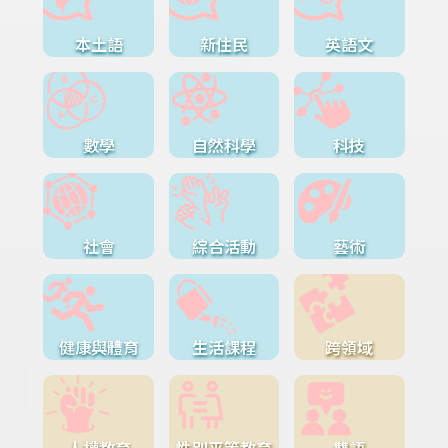
本土語
新住民
英語文
數學
自然科學
科技
社會
綜合活動
藝術
健康與體育
生活課程
跨領域
人權教育
性別平等教育
雙語