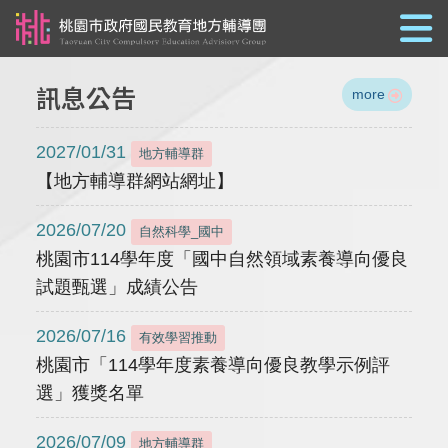
跳到主要內容
訊息公告
more
2027/01/31
地方輔導群
【地方輔導群網站網址】
2026/07/20
自然科學_國中
桃園市114學年度「國中自然領域素養導向優良
試題甄選」成績公告
2026/07/16
有效學習推動
桃園市「114學年度素養導向優良教學示例評
選」獲獎名單
2026/07/09
地方輔導群