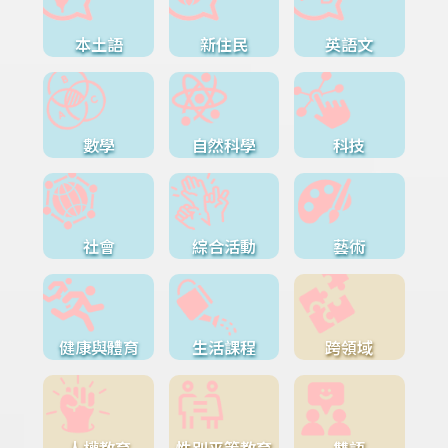
本土語
新住民
英語文
數學
自然科學
科技
社會
綜合活動
藝術
健康與體育
生活課程
跨領域
人權教育
性別平等教育
雙語