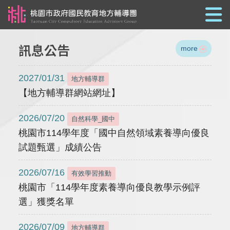
跳到主要內容
訊息公告
more
2027/01/31
地方輔導群
【地方輔導群網站網址】
2026/07/20
自然科學_國中
桃園市114學年度「國中自然領域素養導向優良
試題甄選」成績公告
2026/07/16
有效學習推動
桃園市「114學年度素養導向優良教學示例評
選」獲獎名單
2026/07/09
地方輔導群