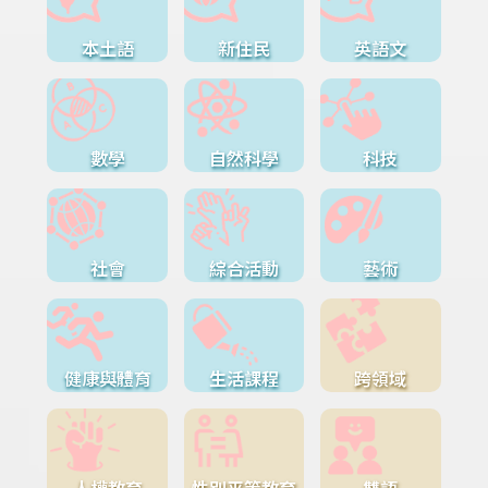
本土語
新住民
英語文
數學
自然科學
科技
社會
綜合活動
藝術
健康與體育
生活課程
跨領域
人權教育
性別平等教育
雙語