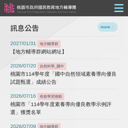
跳到主要內容
訊息公告
more
2027/01/31
地方輔導群
【地方輔導群網站網址】
2026/07/20
自然科學_國中
桃園市114學年度「國中自然領域素養導向優良
試題甄選」成績公告
2026/07/16
有效學習推動
桃園市「114學年度素養導向優良教學示例評
選」獲獎名單
2026/07/09
地方輔導群