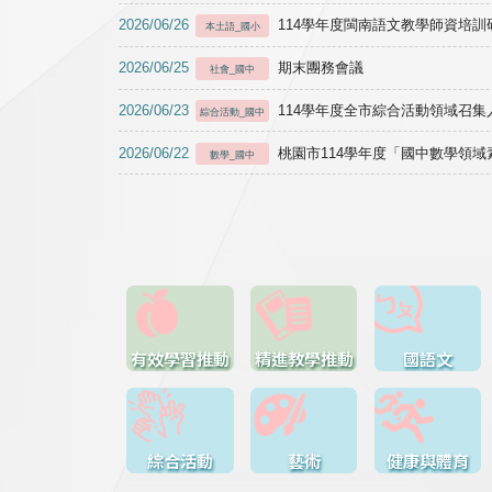
2026/06/26
114學年度閩南語文教學師資培訓研習於1
本土語_國小
2026/06/25
期末團務會議
社會_國中
2026/06/23
114學年度全市綜合活動領域召集人
綜合活動_國中
2026/06/22
桃園市114學年度「國中數學領
數學_國中
有效學習推動
精進教學推動
國語文
綜合活動
藝術
健康與體育