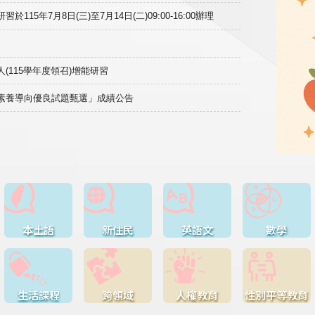
15年7月8日(三)至7月14日(二)09:00-16:00辦理
(115學年度領召)增能研習
域素養導向優良試題甄選」成績公告
本土語
新住民
英語文
數學
生活課程
跨領域
人權教育
性別平等教育