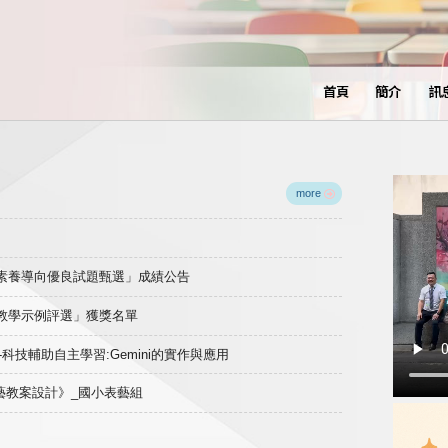
首頁
簡介
訊
more
域素養導向優良試題甄選」成績公告
良教學示例評選」獲獎名單
)-科技輔助自主學習:Gemini的實作與應用
表藝教案設計》_國小表藝組