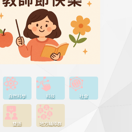
自然科學
科技
社會
雙語
地方輔導群