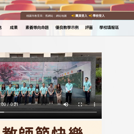
桃園市教育局
｜
舊網站
｜
網站地圖
團員登入
學校登入
息
成果
素養導向命題
優良教學示例
評審
學校填報區