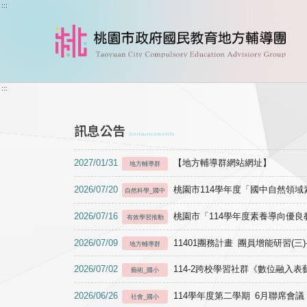
跳到主要內容
:::
:::
訊息公告
Announcements
2027/01/31
【地方輔導群網站網址】
地方輔導群
2026/07/20
桃園市114學年度「國中自然領
自然科學_國中
2026/07/16
桃園市「114學年度素養導向優
有效學習推動
2026/07/09
11401團務計畫 團員增能研習(三
地方輔導群
2026/07/02
114-2跨校學習社群《數位融入
藝術_國小
2026/06/26
114學年度第二學期 6月聯席會議
社會_國小