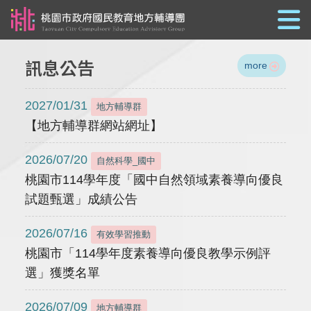
跳到主要內容
訊息公告
more
2027/01/31
地方輔導群
【地方輔導群網站網址】
2026/07/20
自然科學_國中
桃園市114學年度「國中自然領域素養導向優良
試題甄選」成績公告
2026/07/16
有效學習推動
桃園市「114學年度素養導向優良教學示例評
選」獲獎名單
2026/07/09
地方輔導群