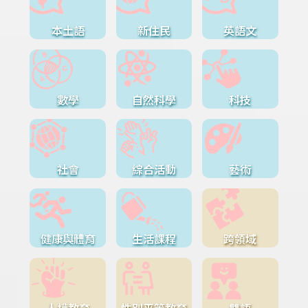
本土語
新住民
英語文
數學
自然科學
科技
社會
綜合活動
藝術
健康與體育
生活課程
跨領域
人權教育
性別平等教育
雙語