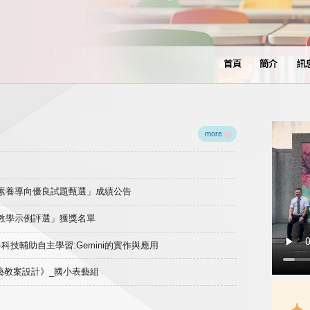
首頁
簡介
訊
more
域素養導向優良試題甄選」成績公告
良教學示例評選」獲獎名單
)-科技輔助自主學習:Gemini的實作與應用
表藝教案設計》_國小表藝組