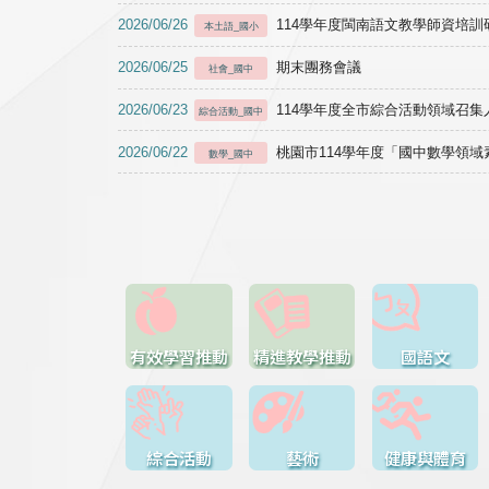
2026/06/26
114學年度閩南語文教學師資培訓研習於1
本土語_國小
2026/06/25
期末團務會議
社會_國中
2026/06/23
114學年度全市綜合活動領域召集人
綜合活動_國中
2026/06/22
桃園市114學年度「國中數學領
數學_國中
有效學習推動
精進教學推動
國語文
綜合活動
藝術
健康與體育