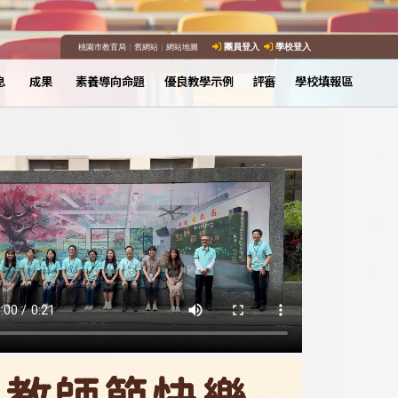
桃園市教育局
｜
舊網站
｜
網站地圖
團員登入
學校登入
息
成果
素養導向命題
優良教學示例
評審
學校填報區