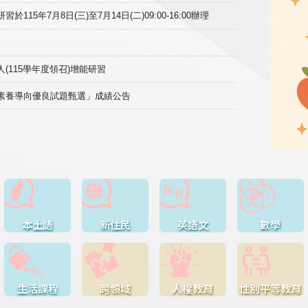
15年7月8日(三)至7月14日(二)09:00-16:00辦理
(115學年度領召)增能研習
域素養導向優良試題甄選」成績公告
本土語
新住民
英語文
數學
生活課程
跨領域
人權教育
性別平等教育