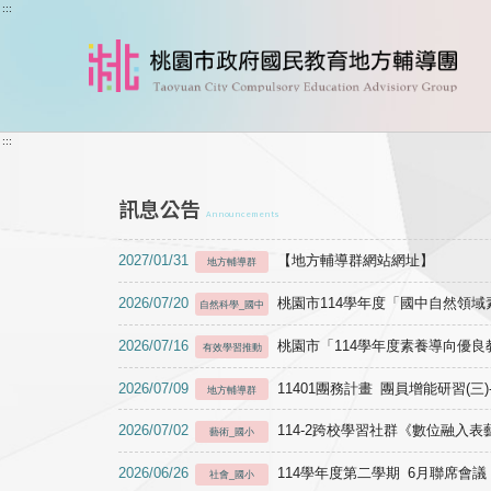
跳到主要內容
:::
:::
訊息公告
Announcements
2027/01/31
【地方輔導群網站網址】
地方輔導群
2026/07/20
桃園市114學年度「國中自然領
自然科學_國中
2026/07/16
桃園市「114學年度素養導向優
有效學習推動
2026/07/09
11401團務計畫 團員增能研習(三
地方輔導群
2026/07/02
114-2跨校學習社群《數位融入
藝術_國小
2026/06/26
114學年度第二學期 6月聯席會議
社會_國小