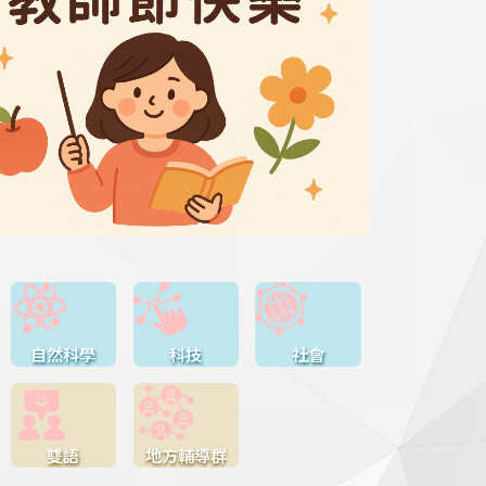
自然科學
科技
社會
雙語
地方輔導群