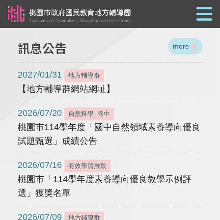
跳到主要內容
訊息公告
more
2027/01/31
地方輔導群
【地方輔導群網站網址】
2026/07/20
自然科學_國中
桃園市114學年度「國中自然領域素養導向優良
試題甄選」成績公告
2026/07/16
有效學習推動
桃園市「114學年度素養導向優良教學示例評
選」獲獎名單
2026/07/09
地方輔導群