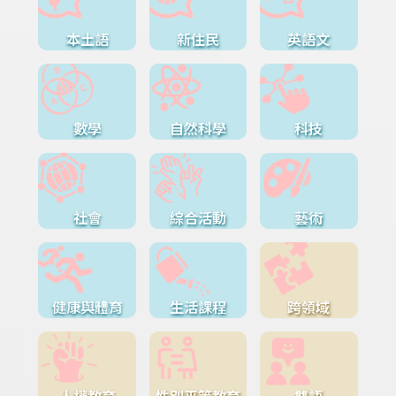
本土語
新住民
英語文
數學
自然科學
科技
社會
綜合活動
藝術
健康與體育
生活課程
跨領域
人權教育
性別平等教育
雙語