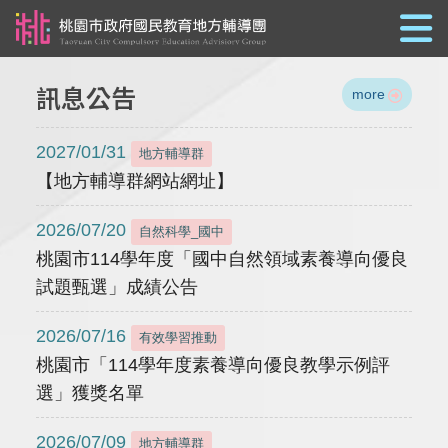
跳到主要內容
訊息公告
more
2027/01/31
地方輔導群
【地方輔導群網站網址】
2026/07/20
自然科學_國中
桃園市114學年度「國中自然領域素養導向優良
試題甄選」成績公告
2026/07/16
有效學習推動
桃園市「114學年度素養導向優良教學示例評
選」獲獎名單
2026/07/09
地方輔導群