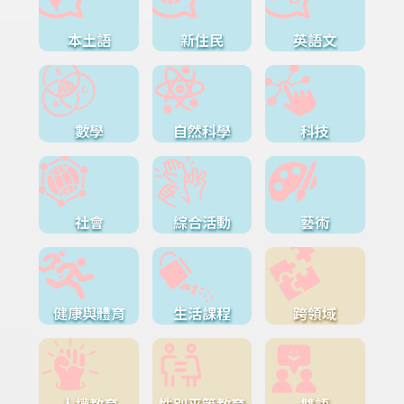
本土語
新住民
英語文
數學
自然科學
科技
社會
綜合活動
藝術
健康與體育
生活課程
跨領域
人權教育
性別平等教育
雙語