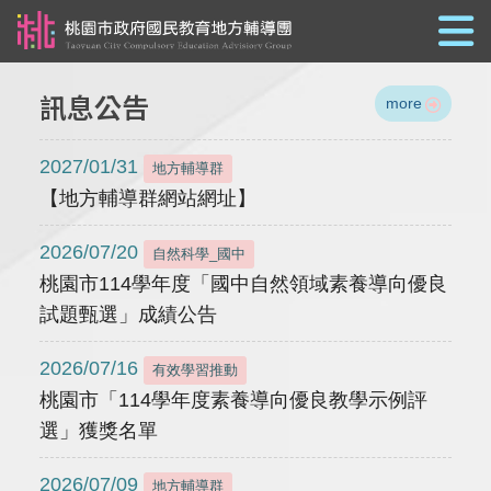
跳到主要內容
訊息公告
more
2027/01/31
地方輔導群
【地方輔導群網站網址】
2026/07/20
自然科學_國中
桃園市114學年度「國中自然領域素養導向優良
試題甄選」成績公告
2026/07/16
有效學習推動
桃園市「114學年度素養導向優良教學示例評
選」獲獎名單
2026/07/09
地方輔導群