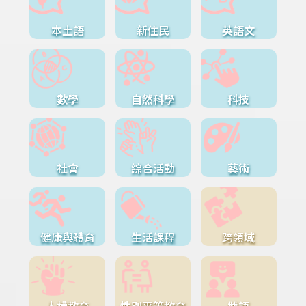
本土語
新住民
英語文
數學
自然科學
科技
社會
綜合活動
藝術
健康與體育
生活課程
跨領域
人權教育
性別平等教育
雙語