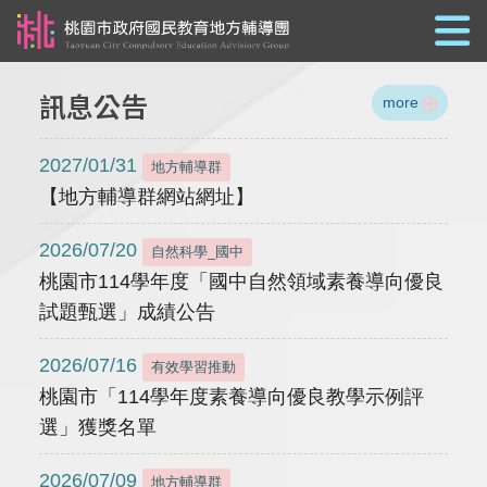
跳到主要內容
訊息公告
more
2027/01/31
地方輔導群
【地方輔導群網站網址】
2026/07/20
自然科學_國中
桃園市114學年度「國中自然領域素養導向優良
試題甄選」成績公告
2026/07/16
有效學習推動
桃園市「114學年度素養導向優良教學示例評
選」獲獎名單
2026/07/09
地方輔導群