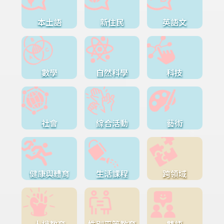
本土語
新住民
英語文
數學
自然科學
科技
社會
綜合活動
藝術
健康與體育
生活課程
跨領域
人權教育
性別平等教育
雙語