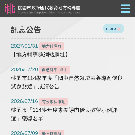
跳到主要內容
訊息公告
more
2027/01/31
地方輔導群
【地方輔導群網站網址】
2026/07/20
自然科學_國中
桃園市114學年度「國中自然領域素養導向優良
試題甄選」成績公告
2026/07/16
有效學習推動
桃園市「114學年度素養導向優良教學示例評
選」獲獎名單
2026/07/09
地方輔導群