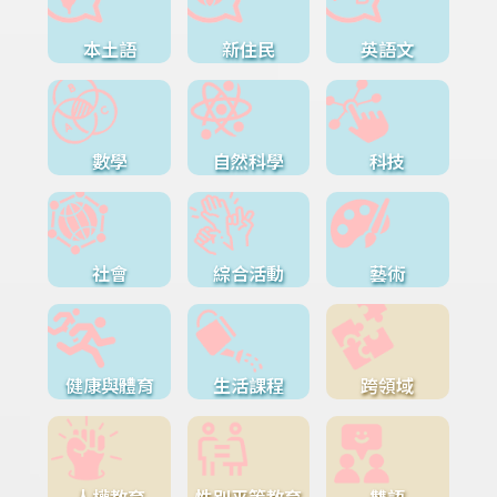
本土語
新住民
英語文
數學
自然科學
科技
社會
綜合活動
藝術
健康與體育
生活課程
跨領域
人權教育
性別平等教育
雙語