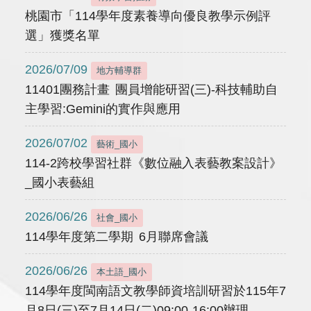
桃園市「114學年度素養導向優良教學示例評
選」獲獎名單
2026/07/09
地方輔導群
11401團務計畫 團員增能研習(三)-科技輔助自
主學習:Gemini的實作與應用
2026/07/02
藝術_國小
114-2跨校學習社群《數位融入表藝教案設計》
_國小表藝組
2026/06/26
社會_國小
114學年度第二學期 6月聯席會議
2026/06/26
本土語_國小
114學年度閩南語文教學師資培訓研習於115年7
月8日(三)至7月14日(二)09:00-16:00辦理