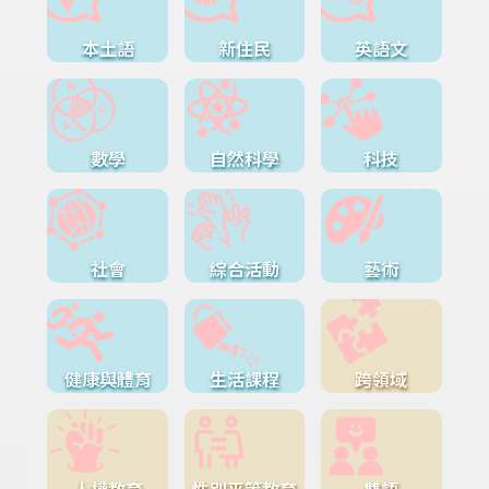
本土語
新住民
英語文
數學
自然科學
科技
社會
綜合活動
藝術
健康與體育
生活課程
跨領域
人權教育
性別平等教育
雙語