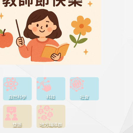
自然科學
科技
社會
雙語
地方輔導群