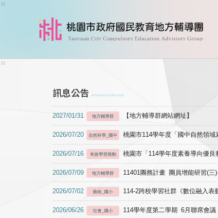
跳到主要內容
:::
:::
訊息公告
Announcements
2027/01/31
【地方輔導群網站網址】
地方輔導群
2026/07/20
桃園市114學年度「國中自然領
自然科學_國中
2026/07/16
桃園市「114學年度素養導向優
有效學習推動
2026/07/09
11401團務計畫 團員增能研習(三
地方輔導群
2026/07/02
114-2跨校學習社群《數位融入
藝術_國小
2026/06/26
114學年度第二學期 6月聯席會議
社會_國小