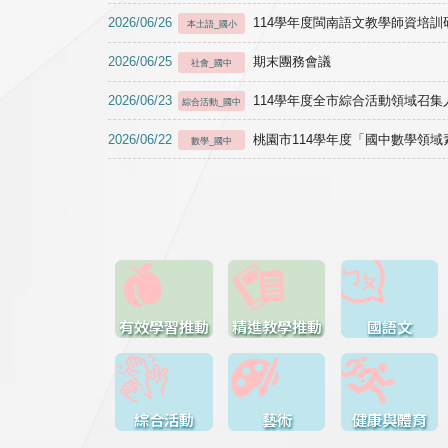
2026/06/26
114學年度閩南語文教學師資培訓研習於1
本土語_國小
2026/06/25
期末團務會議
社會_國中
2026/06/23
114學年度全市綜合活動領域召集人
綜合活動_國中
2026/06/22
桃園市114學年度「國中數學領
數學_國中
有效學習推動
精進教學推動
國語文
綜合活動
藝術
健康與體育