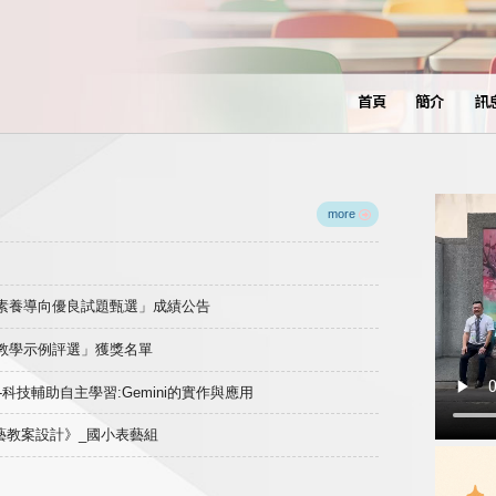
首頁
簡介
訊
more
域素養導向優良試題甄選」成績公告
良教學示例評選」獲獎名單
)-科技輔助自主學習:Gemini的實作與應用
表藝教案設計》_國小表藝組