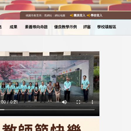
桃園市教育局
｜
舊網站
｜
網站地圖
團員登入
學校登入
息
成果
素養導向命題
優良教學示例
評審
學校填報區