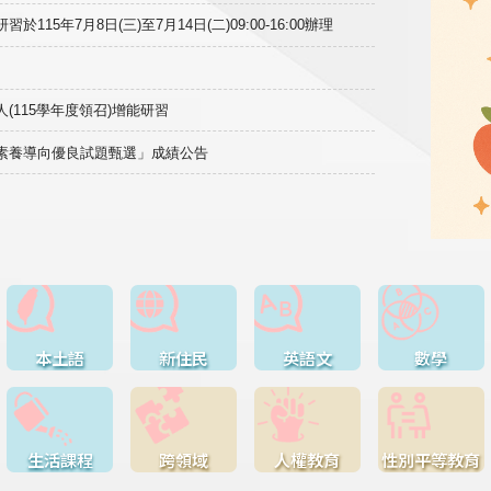
15年7月8日(三)至7月14日(二)09:00-16:00辦理
(115學年度領召)增能研習
域素養導向優良試題甄選」成績公告
本土語
新住民
英語文
數學
生活課程
跨領域
人權教育
性別平等教育