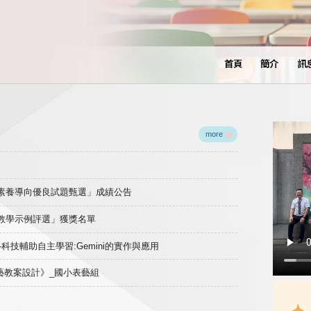
首頁
簡介
訊
more
域素養導向優良試題甄選」成績公告
良教學示例評選」獲獎名單
)-科技輔助自主學習:Gemini的實作與應用
表藝教案設計》_國小表藝組