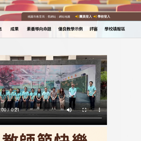
桃園市教育局
｜
舊網站
｜
網站地圖
團員登入
學校登入
息
成果
素養導向命題
優良教學示例
評審
學校填報區