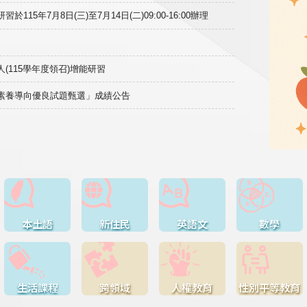
15年7月8日(三)至7月14日(二)09:00-16:00辦理
(115學年度領召)增能研習
域素養導向優良試題甄選」成績公告
本土語
新住民
英語文
數學
生活課程
跨領域
人權教育
性別平等教育