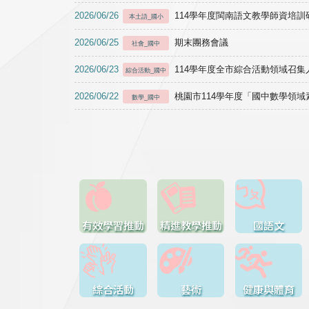
2026/06/26
114學年度閩南語文教學師資培訓研習於1
本土語_國小
2026/06/25
期末團務會議
社會_國中
2026/06/23
114學年度全市綜合活動領域召集人
綜合活動_國中
2026/06/22
桃園市114學年度「國中數學領
數學_國中
有效學習推動
精進教學推動
國語文
綜合活動
藝術
健康與體育