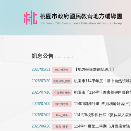
跳到主要內容
:::
:::
訊息公告
Announcements
2027/01/31
【地方輔導群網站網址】
地方輔導群
2026/07/20
桃園市114學年度「國中自然領
自然科學_國中
2026/07/16
桃園市「114學年度素養導向優
有效學習推動
2026/07/09
11401團務計畫 團員增能研習(三
地方輔導群
2026/07/02
114-2跨校學習社群《數位融入
藝術_國小
2026/06/26
114學年度第二學期 6月聯席會議
社會_國小