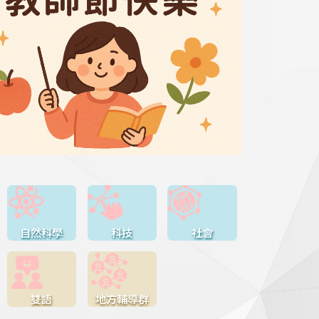
自然科學
科技
社會
雙語
地方輔導群